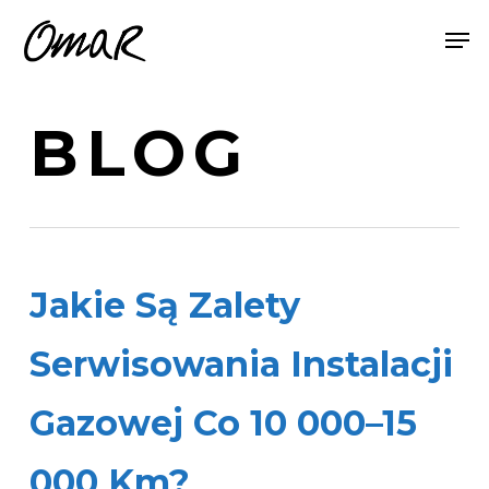
Skip
Menu
Men
to
main
content
BLOG
Jakie Są Zalety
Serwisowania Instalacji
Gazowej Co 10 000–15
000 Km?