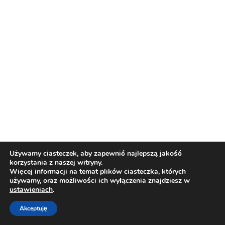
Używamy ciasteczek, aby zapewnić najlepszą jakość
korzystania z naszej witryny.
Więcej informacji na temat plików ciasteczka, których
używamy, oraz możliwości ich wyłączenia znajdziesz w
© Copyright 2018 | Omar - LPG | Design by:
ustawieniach
.
NetMedia24
Akceptuję