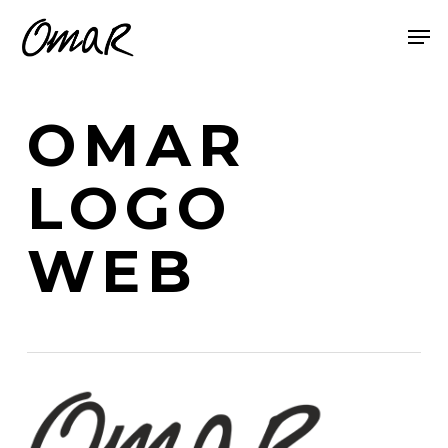
Skip
Menu
Men
to
main
content
OMAR
LOGO
WEB