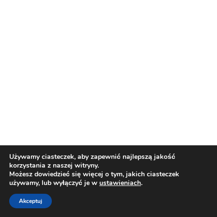
Używamy ciasteczek, aby zapewnić najlepszą jakość
korzystania z naszej witryny.
Możesz dowiedzieć się więcej o tym, jakich ciasteczek
© Copyright 2018 | Omar - LPG | Design by:
używamy, lub wyłączyć je w
ustawieniach
.
NetMedia24
Akceptuj